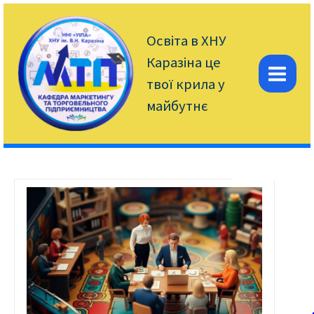
Перейти
до
вмісту
Освіта в ХНУ
Каразіна це
твої крила у
Mai
майбутнє
Men