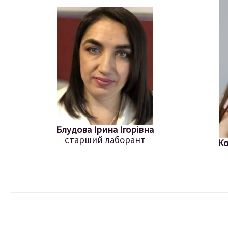
Блудова Ірина Ігорівна
старший лаборант
Ко