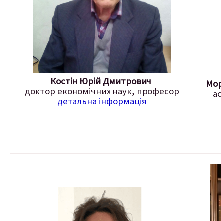
Костін Юрій Дмитрович
Мор
доктор економічних наук, професор
а
детальна інформація