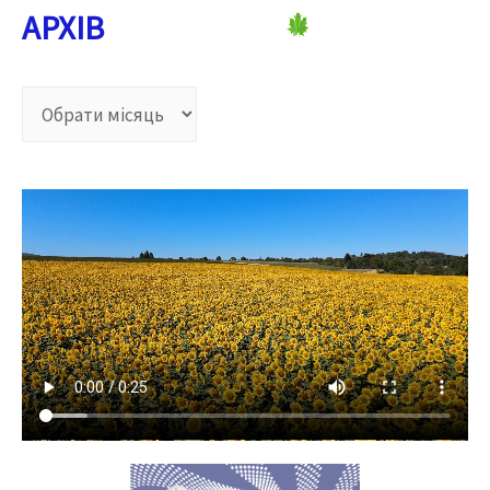
АРХІВ
А
Р
Х
І
В