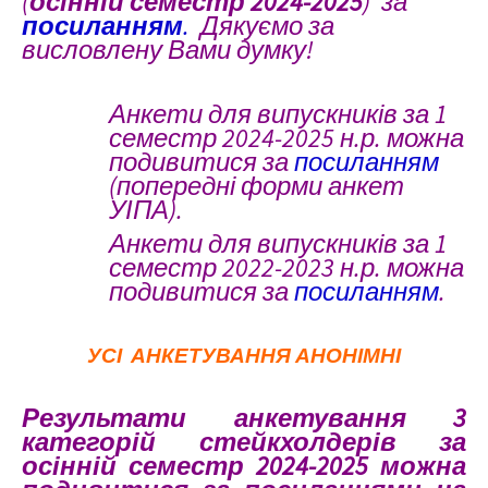
(
осінній семестр 2024-2025
) за
посиланням
.
Дякуємо за
висловлену Вами думку!
Анкети для випускників за
1
семестр
2024-2025 н.р. можна
подивитися за
посиланням
(попередні форми анкет
УІПА).
Анкети для випускників за
1
семестр
2022-2023 н.р. можна
подивитися за
посиланням
.
УСІ АНКЕТУВАННЯ АНОНІМНІ
Результати анкетування 3
категорій стейкхолдерів за
осінній семестр 2024-2025 можна