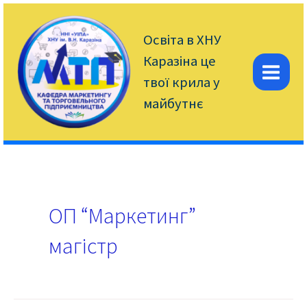
Перейти
до
вмісту
Освіта в ХНУ
Каразіна це
твої крила у
Mai
майбутнє
Men
ОП “Маркетинг”
магістр