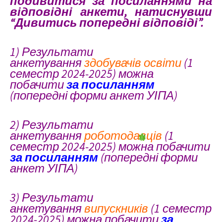
подивитися за посиланнями на
відповідні анкети, натиснувши
“Дивитись попередні відповіді”.
1) Результати
анкетування
здобувачів освіти
(1
семестр 2024-2025)
мо
жна
побачити
за посиланням
(попередні форми анкет УІПА)
2) Результати
анкетування
роботодавців
(1
семестр 2024-2025) можна побачити
за посиланням
(попередні форми
анкет УІПА)
3) Результати
анкетування
випускників
(1 семестр
2024-2025) можна побачити
за