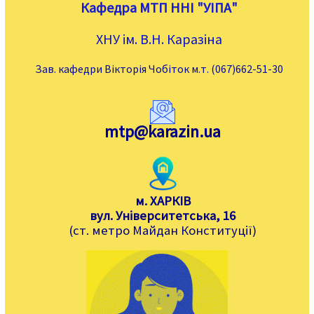
Кафедра МТП ННІ "УІПА"
ХНУ ім. В.Н. Каразіна
Зав. кафедри Вікторія Чобіток м.т. (067)662-51-30
mtp@karazin.ua
м. ХАРКІВ
вул. Університетська, 16
(ст. метро Майдан Конституції)