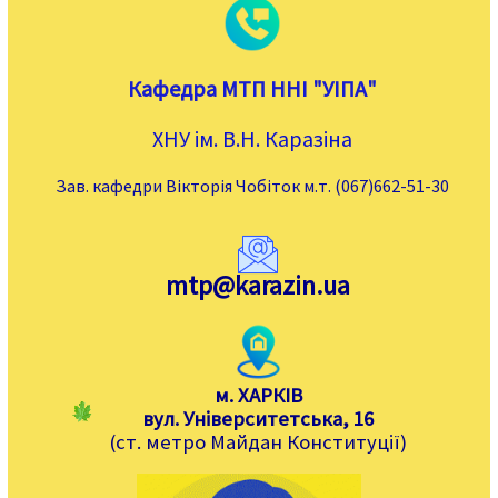
Кафедра МТП ННІ "УІПА"
ХНУ ім. В.Н. Каразіна
Зав. кафедри Вікторія Чобіток м.т. (067)662-51-30
mtp@karazin.ua
м. ХАРКІВ
вул. Університетська, 16
(ст. метро Майдан Конституції)