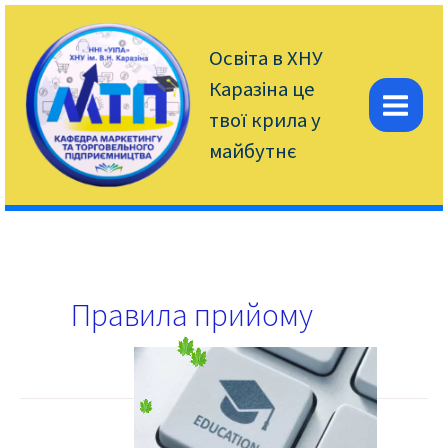
Перейти
до
вмісту
Освіта в ХНУ
Каразіна це
твої крила у
Mai
майбутнє
Men
Правила прийому