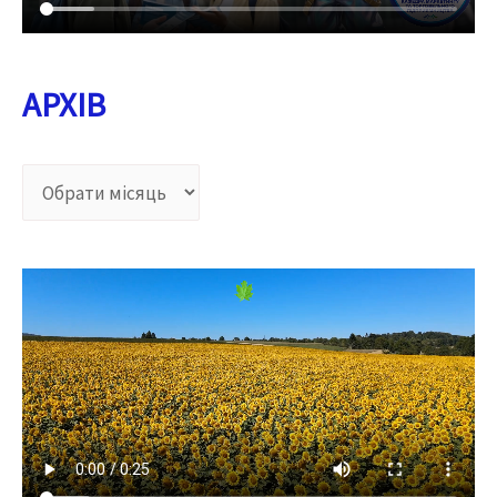
АРХІВ
А
Р
Х
І
В