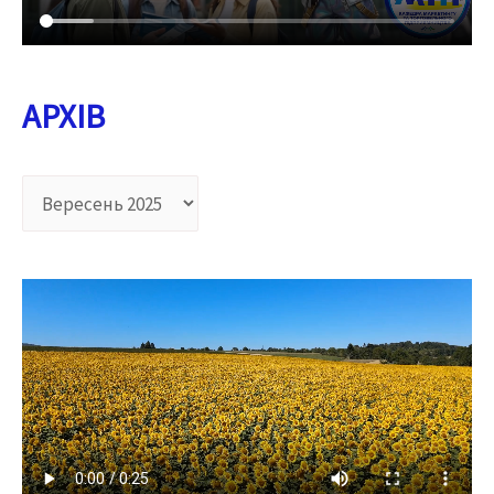
АРХІВ
А
Р
Х
І
В