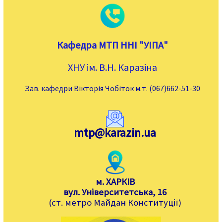
Кафедра МТП ННІ "УІПА"
ХНУ ім. В.Н. Каразіна
Зав. кафедри Вікторія Чобіток м.т. (067)662-51-30
mtp@karazin.ua
м. ХАРКІВ
вул. Університетська, 16
(ст. метро Майдан Конституції)