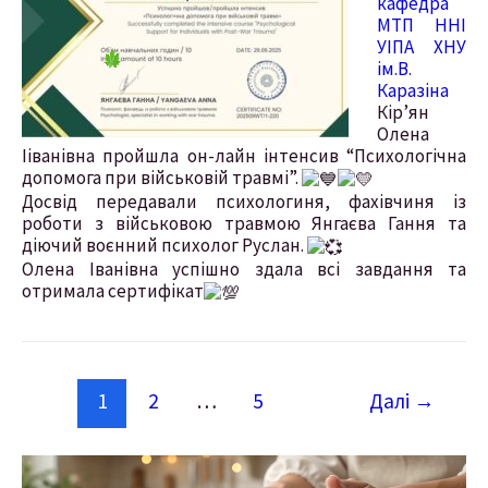
кафедра
МТП ННІ
УІПА ХНУ
ім.В.
Каразіна
Кір’ян
Олена
Ііванівна пройшла он-лайн інтенсив “Психологічна
допомога при військовій травмі”.
Досвід передавали психологиня, фахівчиня із
роботи з військовою травмою Янгаєва Гання та
діючий воєнний психолог Руслан.
Олена Іванівна успішно здала всі завдання та
отримала сертифікат
1
2
…
5
Далі
→