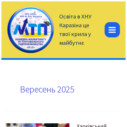
Перейти
до
вмісту
Освіта в ХНУ
Каразіна це
твої крила у
Mai
майбутнє
Men
Вересень 2025
Харківський