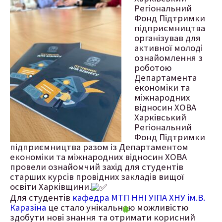
Регіональний
Фонд Підтримки
підприємництва
організував для
активної молоді
ознайомлення з
роботою
Департамента
економіки та
міжнародних
відносин ХОВА
Харківський
Регіональний
Фонд Підтримки
підприємництва разом із Департаментом
економіки та міжнародних відносин ХОВА
провели ознайомчий захід для студентів
старших курсів провідних закладів вищої
освіти Харківщини.
Для студентів
кафедра МТП ННІ УІПА ХНУ ім.В.
Каразіна
це стало унікальною можливістю
здобути нові знання та отримати корисний