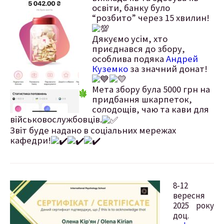
освіти, банку було
“розбито” через 15 хвилин!
Дякуємо усім, хто
приєднався до збору,
особлива подяка
Андрей
Куземко
за значний донат!
Мета збору була 5000 грн на
придбання шкарпеток,
солодощів, чаю та кави для
військовослужбовців.
Звіт буде надано в соціальних мережах
кафедри!
8-12
вересня
2025 року
доц.