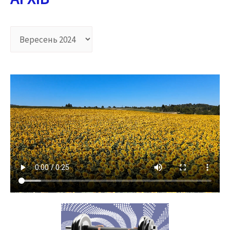
А
Р
Х
І
В