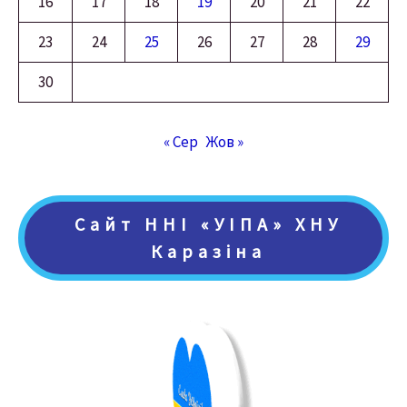
16
17
18
19
20
21
22
23
24
25
26
27
28
29
30
« Сер
Жов »
Сайт ННІ «УІПА» ХНУ
Каразіна