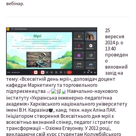
вебінар.
25
вересня
2024 р. о
13:40
проведен
о
виховний
захід на
тему: «Всесвітній день мрії», доповідач доцент
кафедри Маркетингу та торговельного
підприємництва
Навчально-наукового
інституту «Українська інженерно-педагогічна
академія» Харківського національного університету
імені В.Н. Каразіна
, канд. техн. наук Аліна ПАК.
Ініціатором створення Всесвітнього дня мрії є
всесвітньо визнаний спікер, педагог і стратег по
трансформації – Озіома Егвуонву. У 2012 році,
викладаючи свій курс студентам Колумбійського