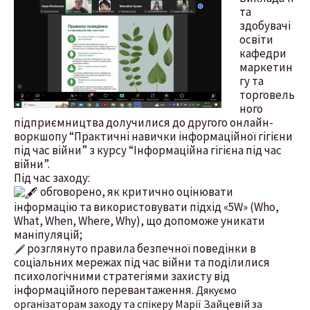
та
здобувачі
освіти
кафедри
маркетин
гу та
торговель
ного
підприємництва долучилися до другого онлайн-
воркшопу “Практичні навички інформаційної гігієни
під час війни” з курсу “Інформаційна гігієна під час
війни”.
Під час заходу:
обговорено, як критично оцінювати
інформацію та використовувати підхід «5W» (Who,
What, When, Where, Why), що допоможе уникати
маніпуляцій;
розглянуто правила безпечної поведінки в
соціальних мережах під час війни та поділилися
психологічними стратегіями захисту від
інформаційного перевантаження.
Дякуємо
організаторам заходу та спікеру Марії Зайцевій за