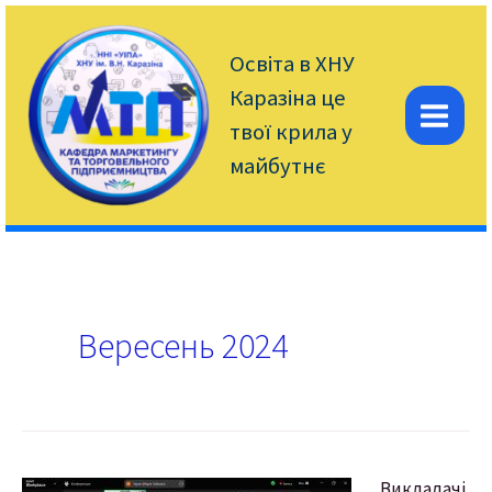
Перейти
до
вмісту
Освіта в ХНУ
Каразіна це
твої крила у
Mai
майбутнє
Men
Вересень 2024
Викладачі