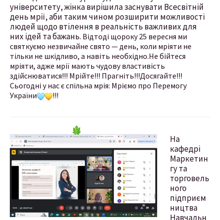
університету, жінка вирішила заснувати Всесвітній
день мрії, аби таким чином розширити можливості
людей щодо втілення в реальність важливих для
них ідей та бажань.
Відтоді щороку 25 вересня ми
святкуємо незвичайне свято — день, коли мріяти не
тільки не шкідливо, а навіть необхідно.
Не бійтеся
мріяти, адже мрії мають чудову властивість
здійснюватися!!!
Мрійте!!! Прагніть!!!Досягайте!!!
Сьогодні у нас є спільна мрія: Мріємо про Перемогу
України
!!!
На
кафедрі
Маркетин
гу та
торговель
ного
підприєм
ництва
Навчальн